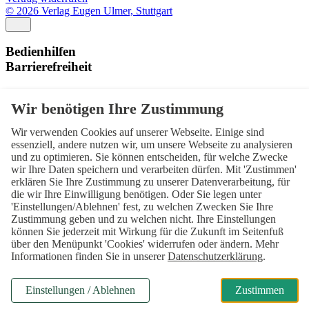
© 2026 Verlag Eugen Ulmer, Stuttgart
Bedienhilfen
Barrierefreiheit
Schriftgröße
Normal
Zurücksetzen
Wir verwenden Cookies auf unserer Webseite. Einige sind
Kontrast
essenziell, andere nutzen wir, um unsere Webseite zu analysieren
und zu optimieren. Sie können entscheiden, für welche Zwecke
Normal
Hoch
Normal
wir Ihre Daten speichern und verarbeiten dürfen. Mit 'Zustimmen'
erklären Sie Ihre Zustimmung zu unserer Datenverarbeitung, für
Menü sichtbar
die wir Ihre Einwilligung benötigen. Oder Sie legen unter
'Einstellungen/Ablehnen' fest, zu welchen Zwecken Sie Ihre
Ja
Nein
Ja
Zustimmung geben und zu welchen nicht. Ihre Einstellungen
können Sie jederzeit mit Wirkung für die Zukunft im Seitenfuß
Über den ersten Skip-Link der Seite „Barrierefreiheits-
über den Menüpunkt 'Cookies' widerrufen oder ändern. Mehr
Einstellungen“ können Sie das Menü jederzeit wieder einblenden.
Informationen finden Sie in unserer
Datenschutzerklärung
.
Einstellungen
Einstellungen / Ablehnen
Zustimmen
Alles zurücksetzen