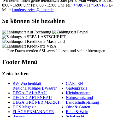
Wir helfen Ihnen gerne telefonisch oder per E-Mail weiter.
Mo.-Do.
8:00 - 16:00 Uhr
Fr. 8:00 - 15:00 Uhr
Tel.:
+49(0)711/4507-105
E-
Mail:
kundenservice@ulmer.de
So können Sie bezahlen
Ihre Daten werden SSL-verschlüsselt und sicher übertragen
Footer Menü
Zeitschriften
BW Wochenblatt
GÄRTEN
Regionalausgabe BWagrar
Gartenpraxis
DEGA GALABAU
Kleinbrennerei
DEGA GARTENBAU
Naturschutz und
DEGA GRÜNER MARKT
Landschaftsplanung
DGS Magazin
Obst & Garten
FLÄCHENMANAGER
Rebe & Wein
florieren!
Schafzucht