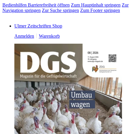
Bedienhilfen Barrierefreiheit öffnen
Zum Hauptinhalt springen
Zur
Navigation springen
Zur Suche springen
Zum Footer springen
Ulmer Zeitschriften Shop
Anmelden
Warenkorb