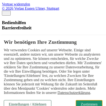
Vertrag widerrufen
© 2026 Verlag Eugen Ulmer, Stuttgart
Bedienhilfen
Barrierefreiheit
Schriftgröße
Normal
Zurücksetzen
Wir verwenden Cookies auf unserer Webseite. Einige sind
Kontrast
essenziell, andere nutzen wir, um unsere Webseite zu analysieren
und zu optimieren. Sie können entscheiden, für welche Zwecke
Normal
Hoch
Normal
wir Ihre Daten speichern und verarbeiten dürfen. Mit 'Zustimmen'
erklären Sie Ihre Zustimmung zu unserer Datenverarbeitung, für
Menü sichtbar
die wir Ihre Einwilligung benötigen. Oder Sie legen unter
'Einstellungen/Ablehnen' fest, zu welchen Zwecken Sie Ihre
Ja
Nein
Ja
Zustimmung geben und zu welchen nicht. Ihre Einstellungen
können Sie jederzeit mit Wirkung für die Zukunft im Seitenfuß
Über den ersten Skip-Link der Seite „Barrierefreiheits-
über den Menüpunkt 'Cookies' widerrufen oder ändern. Mehr
Einstellungen“ können Sie das Menü jederzeit wieder einblenden.
Informationen finden Sie in unserer
Datenschutzerklärung
.
Einstellungen
Einstellungen / Ablehnen
Zustimmen