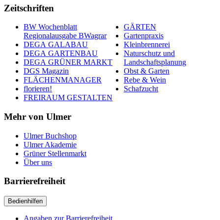
Zeitschriften
BW Wochenblatt
GÄRTEN
Regionalausgabe BWagrar
Gartenpraxis
DEGA GALABAU
Kleinbrennerei
DEGA GARTENBAU
Naturschutz und
DEGA GRÜNER MARKT
Landschaftsplanung
DGS Magazin
Obst & Garten
FLÄCHENMANAGER
Rebe & Wein
florieren!
Schafzucht
FREIRAUM GESTALTEN
Mehr von Ulmer
Ulmer Buchshop
Ulmer Akademie
Grüner Stellenmarkt
Über uns
Barrierefreiheit
Bedienhilfen
Angaben zur Barrierefreiheit