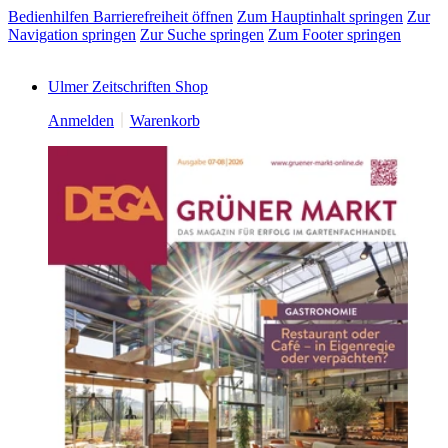
Bedienhilfen Barrierefreiheit öffnen
Zum Hauptinhalt springen
Zur
Navigation springen
Zur Suche springen
Zum Footer springen
Ulmer Zeitschriften Shop
Anmelden
Warenkorb