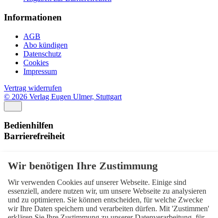
Informationen
AGB
Abo kündigen
Datenschutz
Cookies
Impressum
Vertrag widerrufen
© 2026 Verlag Eugen Ulmer, Stuttgart
Bedienhilfen
Barrierefreiheit
Schriftgröße
Normal
Zurücksetzen
Wir verwenden Cookies auf unserer Webseite. Einige sind
Kontrast
essenziell, andere nutzen wir, um unsere Webseite zu analysieren
und zu optimieren. Sie können entscheiden, für welche Zwecke
Normal
Hoch
Normal
wir Ihre Daten speichern und verarbeiten dürfen. Mit 'Zustimmen'
erklären Sie Ihre Zustimmung zu unserer Datenverarbeitung, für