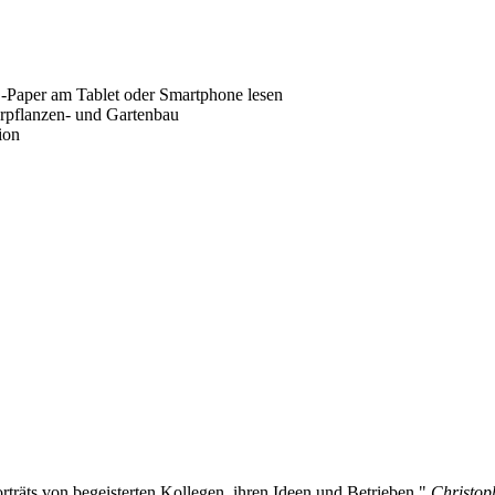
E-Paper am Tablet oder Smartphone lesen
erpflanzen- und Gartenbau
ion
ts von begeisterten Kollegen, ihren Ideen und Betrieben.
"
Christop